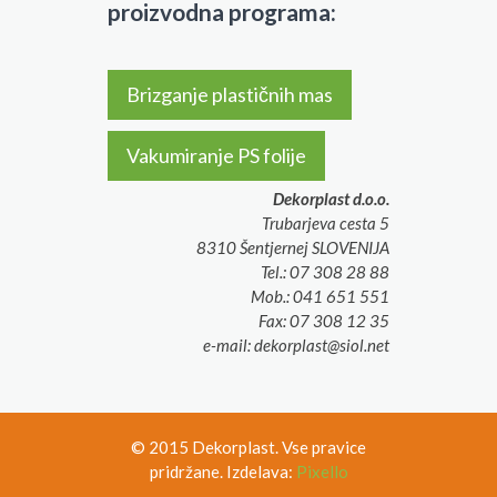
proizvodna programa:
Brizganje plastičnih mas
Vakumiranje PS folije
Dekorplast d.o.o.
Trubarjeva cesta 5
8310 Šentjernej SLOVENIJA
Tel.: 07 308 28 88
Mob.: 041 651 551
Fax: 07 308 12 35
e-mail: dekorplast@siol.net
© 2015 Dekorplast. Vse pravice
pridržane. Izdelava:
Pixello